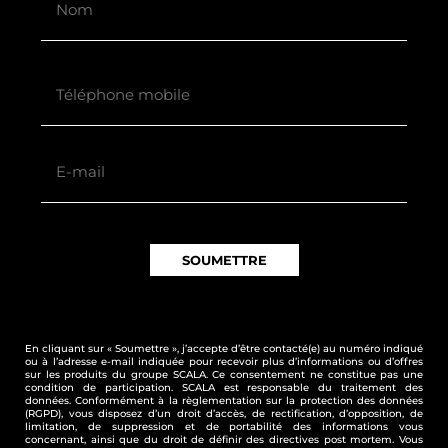
Téléphone
mobile
(Nécessaire)
E-
mail
(Nécessaire)
SOUMETTRE
 sur ce site, vous acceptez l’utilisation
En cliquant sur « Soumettre », j’accepte d’être contacté(e) au numéro indiqué
ou à l’adresse e-mail indiquée pour recevoir plus d’informations ou d’offres
ités adaptées à vos centres d’intérêts,
sur les produits du groupe SCALA. Ce consentement ne constitue pas une
aux et de statistique
condition de participation. SCALA est responsable du traitement des
données. Conformément à la règlementation sur la protection des données
(RGPD), vous disposez d’un droit d’accès, de rectification, d’opposition, de
r la suite, cliquez sur le lien
limitation, de suppression et de portabilité des informations vous
dans le pied de page.
concernant, ainsi que du droit de définir des directives post mortem. Vous