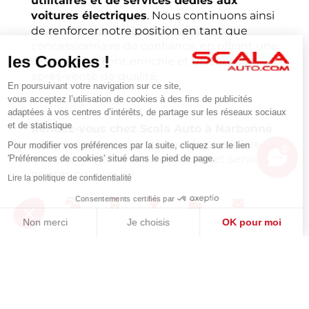
utilitaires et de services dédiés aux
voitures électriques
. Nous continuons ainsi
de renforcer notre position en tant que
concessionnaire de confiance, en offrant une
les Cookies !
expérience client enrichie et un service
après-vente de qualité.
En poursuivant votre navigation sur ce site,
vous acceptez l’utilisation de cookies à des fins de publicités
adaptées à vos centres d’intérêts, de partage sur les réseaux sociaux
et de statistique
Rendez-vous chez Scala Auto à Narbonne
pour découvrir ces nouveautés et explorer
Pour modifier vos préférences par la suite, cliquez sur le lien
1
notre large gamme de véhicules et services
'Préférences de cookies' situé dans le pied de page.
pensés pour vous !
Lire la politique de confidentialité
Consentements certifiés par
Non merci
Je choisis
OK pour moi
Axeptio consent
Plateforme de Gestion du Consentement : Personnalisez vos O
Notre plateforme vous permet d'adapter et de gérer vos paramètr