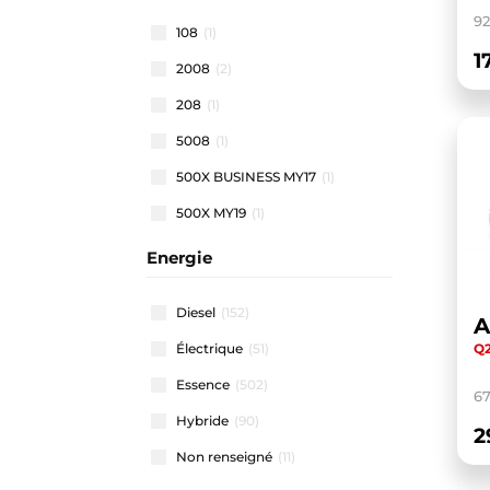
92
108
(1)
1
2008
(2)
208
(1)
5008
(1)
500X BUSINESS MY17
(1)
500X MY19
(1)
500X MY22
(1)
Energie
508 SW
(1)
Diesel
(152)
A
911 CARRERA COUPE
(1)
Q2
Électrique
(51)
A1 ALLSTREET
(3)
Essence
(502)
A1 SPORTBACK
(48)
6
Hybride
(90)
A3 ALLSTREET
(4)
2
Non renseigné
(11)
A3 BERLINE
(1)