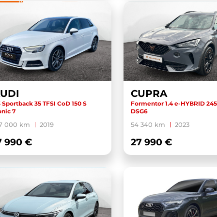
UDI
CUPRA
 Sportback 35 TFSI CoD 150 S
Formentor 1.4 e-HYBRID 245
onic 7
DSG6
27 000 km
2019
54 340 km
2023
7 990 €
27 990 €