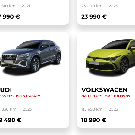
 610 km
2021
23 000 km
2025
7 990 €
23 990 €
UDI
VOLKSWAGEN
 35 TFSI 150 S tronic 7
Golf 1.0 eTSI OPF 110 DSG7
7 830 km
2023
115 698 km
2023
9 490 €
18 990 €