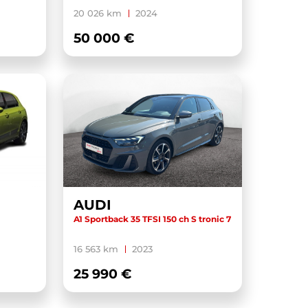
20 026 km
2024
50 000 €
AUDI
A1 Sportback 35 TFSI 150 ch S tronic 7
16 563 km
2023
25 990 €