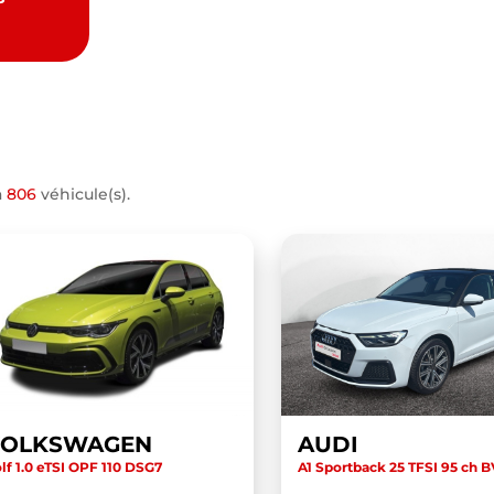
a
806
véhicule(s).
VOLKSWAGEN
AUDI
lf 1.0 eTSI OPF 110 DSG7
A1 Sportback 25 TFSI 95 ch 