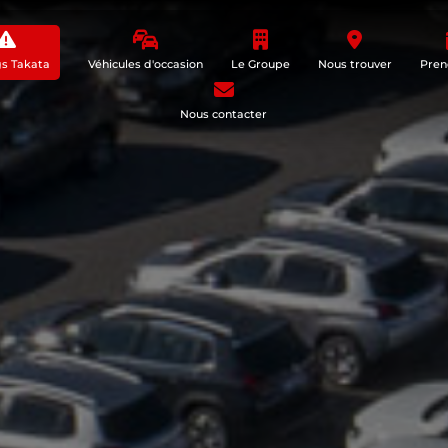
gs Takata
Véhicules d'occasion
Le Groupe
Nous trouver
Pren
Nous contacter