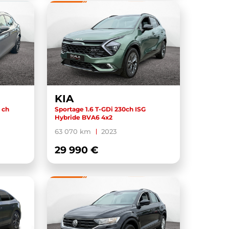
KIA
 ch
Sportage 1.6 T-GDi 230ch ISG
Hybride BVA6 4x2
63 070 km
2023
29 990 €