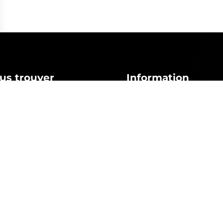
s Options
ètres de confidentialité, en garantissant la conformité avec le
us trouver
Information
ession à Auch
Voitures d’occasion
cession à Lannemezan
Voitures neuves
cession à Narbonne
Actualités
ession à Pamiers
ession à Perpignan
ession à St Gaudens
ession à Tarbes