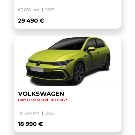
YARIS CROSS HYBRIDE MY21
(1)
67 830 km
2023
YARIS HYBRIDE MY22
(1)
29 490 €
ZS
(1)
VOLKSWAGEN
Golf 1.0 eTSI OPF 110 DSG7
115 698 km
2023
18 990 €