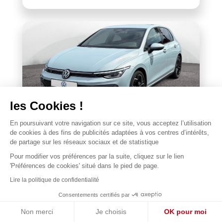
les Cookies !
En poursuivant votre navigation sur ce site,
VOLKSWAGEN
vous acceptez l’utilisation de cookies à des fins de publicités
Golf 1.5 eTSI EVO2 116 DSG7
adaptées à vos centres d’intérêts, de partage sur les réseaux sociaux
et de statistique
22 677 km
2025
Pour modifier vos préférences par la suite, cliquez sur le lien
1
31 990 €
'Préférences de cookies' situé dans le pied de page.
Lire la politique de confidentialité
Consentements certifiés par
Non merci
Je choisis
OK pour moi