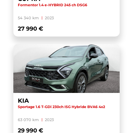
Formentor 1.4 e-HYBRID 245 ch DSG6
54 340 km
2023
27 990 €
KIA
Sportage 1.6 T-GDi 230ch ISG Hybride BVA6 4x2
63 070 km
2023
29 990 €