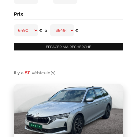
CAPTUR
(2)
Prix
CAYENNE
(1)
CLASSE A
(1)
€
à
€
CLASSE B
(2)
CLIO IV
(1)
CLIO V
(3)
COMPASS
(1)
Il y a
811
véhicule(s).
CONTINENTAL GT
(1)
COOPER F66
(1)
COOPER F67
(1)
COUPE R58
(1)
CRAFTER VAN
(1)
DB11 COUPE
(1)