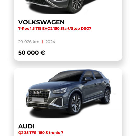
TOURAN BUSINESS
(1)
TRANSIT CUSTOM CABINE APPROFONDIE
(1)
VOLKSWAGEN
T-Roc 1.5 TSI EVO2 150 Start/Stop DSG7
TRANSIT CUSTOM FOURGON
(1)
TRANSPORTER 6.1 VAN
(3)
20 026 km
2024
TRANSPORTER FOURGON
(1)
50 000 €
TRANSPORTER VAN
(5)
TUCSON
(1)
V60 BUSINESS
(1)
WRANGLER
(1)
X-TRAIL
(1)
X1 F48 LCI
(1)
X1 U11
(1)
AUDI
XC40
(1)
Q2 35 TFSI 150 S tronic 7