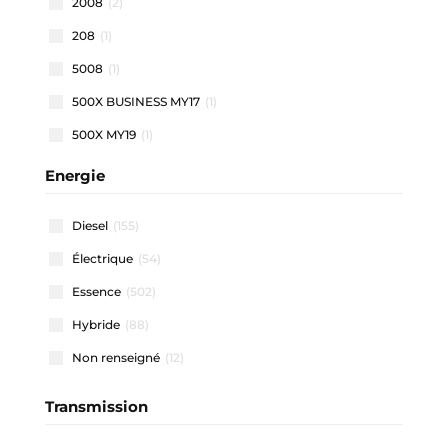
2008
(2)
208
(1)
5008
(1)
500X BUSINESS MY17
(1)
500X MY19
(1)
500X MY22
(1)
Energie
508 SW
(1)
Diesel
(155)
911 CARRERA COUPE
(1)
Électrique
(54)
A1 ALLSTREET
(3)
Essence
(502)
A1 SPORTBACK
(48)
Hybride
(88)
A3 ALLSTREET
(4)
Non renseigné
(12)
A3 BERLINE
(1)
A3 SPORTBACK
(41)
Transmission
A4 AVANT
(2)