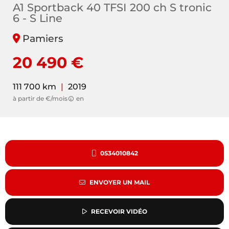
A1 Sportback 40 TFSI 200 ch S tronic
6 - S Line
Pamiers
20 490 €
111 700 km
|
2019
à partir de €/mois
en
0534010842
ENVOYER UN MAIL
RECEVOIR VIDÉO