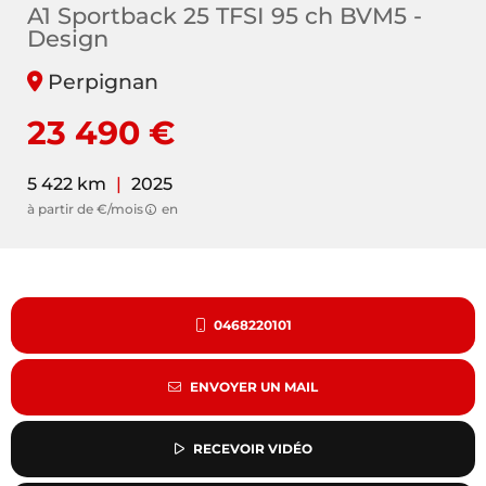
A1 Sportback 25 TFSI 95 ch BVM5 -
Design
Perpignan
23 490 €
5 422 km
|
2025
à partir de €/mois
en
0468220101
ENVOYER UN MAIL
RECEVOIR VIDÉO