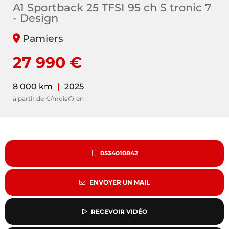
A1 Sportback 25 TFSI 95 ch S tronic 7
- Design
Pamiers
27 990 €
8 000 km
|
2025
à partir de €/mois
en
0534010842
ENVOYER UN MAIL
RECEVOIR VIDÉO