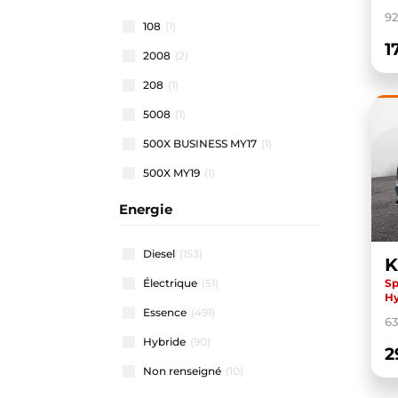
92
108
(1)
1
2008
(2)
208
(1)
5008
(1)
500X BUSINESS MY17
(1)
500X MY19
(1)
500X MY22
(1)
Energie
508 SW
(1)
Diesel
(153)
K
911 CARRERA COUPE
(1)
Sp
Électrique
(51)
A1 ALLSTREET
(3)
Hy
Essence
(491)
A1 SPORTBACK
(46)
6
Hybride
(90)
A3 ALLSTREET
(4)
2
Non renseigné
(10)
A3 BERLINE
(1)