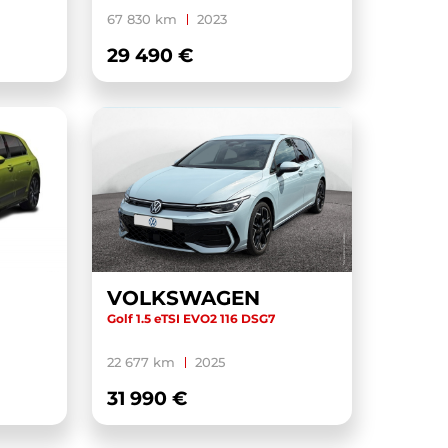
67 830 km
2023
29 490 €
VOLKSWAGEN
Golf 1.5 eTSI EVO2 116 DSG7
22 677 km
2025
31 990 €