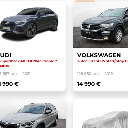
UDI
VOLKSWAGEN
 Sportback 40 TDI 204 S tronic 7
T-Roc 1.0 TSI 115 Start/Stop
attro
6 697 km
2021
128 080 km
2019
1 990 €
14 990 €