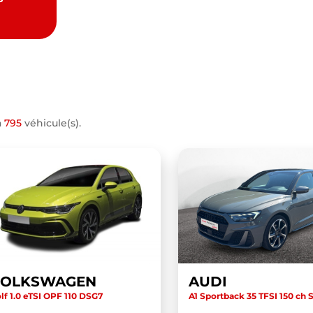
a
795
véhicule(s).
VOLKSWAGEN
AUDI
lf 1.0 eTSI OPF 110 DSG7
A1 Sportback 35 TFSI 150 ch S