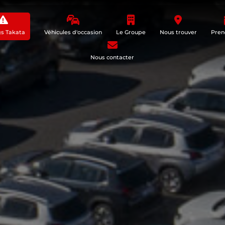
gs Takata
Véhicules d'occasion
Le Groupe
Nous trouver
Pren
Nous contacter