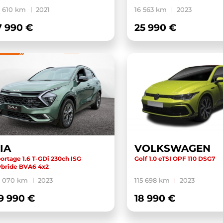
 610 km
2021
16 563 km
2023
7 990 €
25 990 €
IA
VOLKSWAGEN
ortage 1.6 T-GDi 230ch ISG
Golf 1.0 eTSI OPF 110 DSG7
bride BVA6 4x2
3 070 km
2023
115 698 km
2023
9 990 €
18 990 €