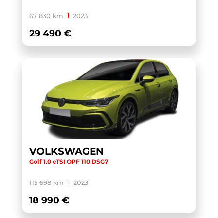
YARIS CROSS HYBRIDE MY21
(1)
67 830 km
2023
YARIS HYBRIDE MY22
(1)
29 490 €
ZS
(1)
VOLKSWAGEN
Golf 1.0 eTSI OPF 110 DSG7
115 698 km
2023
18 990 €