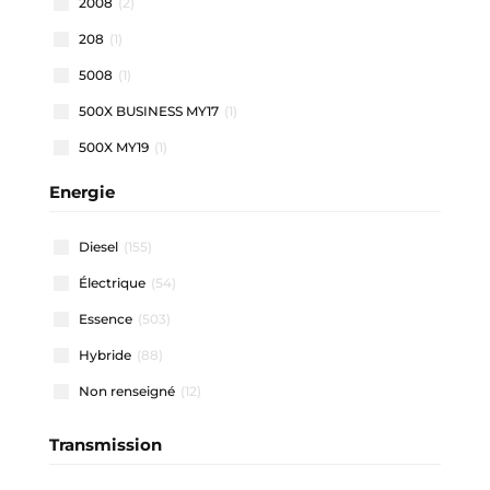
2008
(2)
208
(1)
5008
(1)
500X BUSINESS MY17
(1)
500X MY19
(1)
500X MY22
(1)
Energie
508 SW
(1)
Diesel
(155)
911 CARRERA COUPE
(1)
Électrique
(54)
A1 ALLSTREET
(3)
Essence
(503)
A1 SPORTBACK
(48)
Hybride
(88)
A3 ALLSTREET
(4)
Non renseigné
(12)
A3 BERLINE
(1)
A3 SPORTBACK
(41)
Transmission
A4 AVANT
(2)