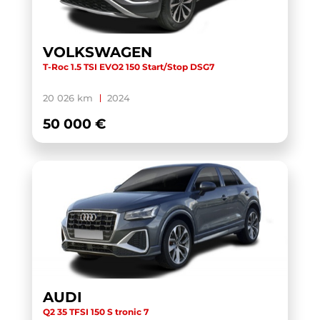
TOURAN BUSINESS
(1)
TRANSIT CUSTOM CABINE APPROFONDIE
(1)
VOLKSWAGEN
T-Roc 1.5 TSI EVO2 150 Start/Stop DSG7
TRANSIT CUSTOM FOURGON
(1)
TRANSPORTER 6.1 VAN
(3)
20 026 km
2024
TRANSPORTER FOURGON
(1)
50 000 €
TRANSPORTER VAN
(5)
TUCSON
(1)
V60 BUSINESS
(1)
WRANGLER
(1)
X-TRAIL
(1)
X1 F48 LCI
(1)
X1 U11
(1)
AUDI
XC40
(1)
Q2 35 TFSI 150 S tronic 7