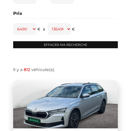
CAPTUR
(2)
Prix
CAYENNE
(1)
CLASSE A
(1)
€
à
€
CLASSE B
(2)
CLIO IV
(1)
CLIO V
(3)
COMPASS
(1)
Il y a
812
véhicule(s).
CONTINENTAL GT
(1)
COOPER F66
(1)
COOPER F67
(1)
COUPE R58
(1)
CRAFTER VAN
(1)
DB11 COUPE
(1)