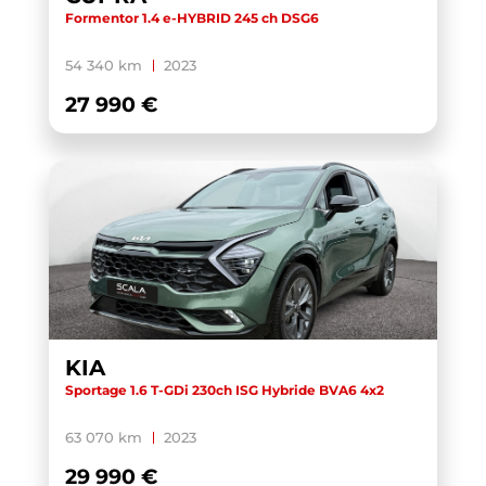
Formentor 1.4 e-HYBRID 245 ch DSG6
54 340 km
2023
27 990 €
KIA
Sportage 1.6 T-GDi 230ch ISG Hybride BVA6 4x2
63 070 km
2023
29 990 €