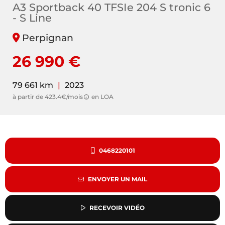
A3 Sportback 40 TFSIe 204 S tronic 6
- S Line
Perpignan
26 990 €
79 661 km
|
2023
à partir de 423.4€/mois
en LOA
0468220101
ENVOYER UN MAIL
RECEVOIR VIDÉO