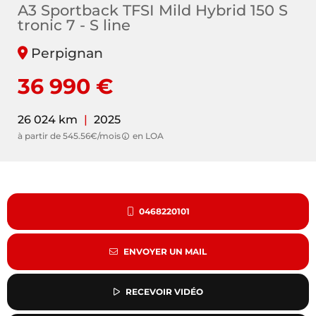
A3 Sportback TFSI Mild Hybrid 150 S
tronic 7 - S line
Perpignan
36 990 €
26 024 km
|
2025
à partir de 545.56€/mois
en LOA
0468220101
ENVOYER UN MAIL
RECEVOIR VIDÉO