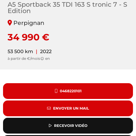
A5 Sportback 35 TDI 163 S tronic 7 - S
Edition
Perpignan
34 990 €
53 500 km
|
2022
à partir de €/mois
en
0468220101
ENVOYER UN MAIL
RECEVOIR VIDÉO