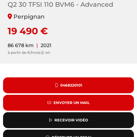
Q2 30 TFSI 110 BVM6 - Advanced
Perpignan
19 490 €
86 678 km
|
2021
à partir de €/mois
en
0468220101
ENVOYER UN MAIL
RECEVOIR VIDÉO