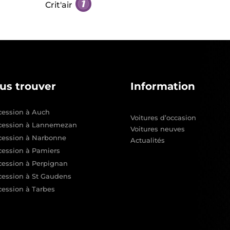
Crit'air
us trouver
Information
ession à Auch
Voitures d’occasion
cession à Lannemezan
Voitures neuves
cession à Narbonne
Actualités
ession à Pamiers
ession à Perpignan
ession à St Gaudens
ession à Tarbes