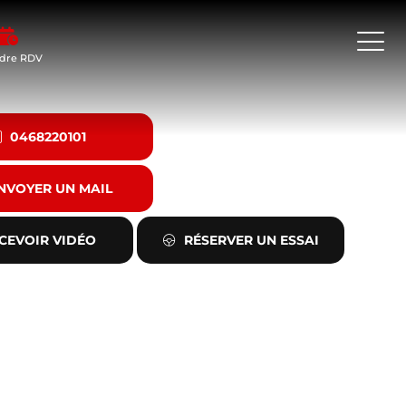
dre RDV
0468220101
NVOYER UN MAIL
CEVOIR VIDÉO
RÉSERVER UN ESSAI