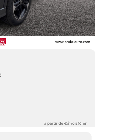
e
à partir de €/mois
en