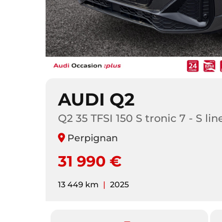
AUDI Q2
Q2 35 TFSI 150 S tronic 7 - S lin
Perpignan
31 990 €
13 449 km
|
2025