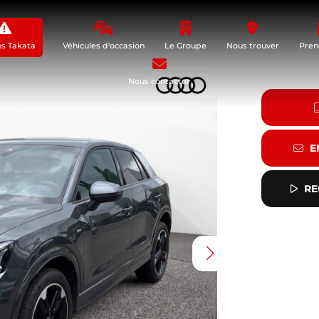
gs Takata
Véhicules d'occasion
Le Groupe
Nous trouver
Pren
Nous contacter
E
RE