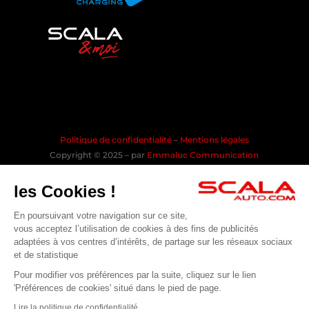
Politique de confidentialité
–
Mentions légales
Copyright © 2025 – par
Emmaluc Communication
les Cookies !
En poursuivant votre navigation sur ce site,
Rejoindre la communauté SCALA
vous acceptez l’utilisation de cookies à des fins de publicités
BONJOUR 😊
adaptées à vos centres d’intérêts, de partage sur les réseaux sociaux
Je suis en ligne pour répondre à vos questions !
et de statistique
Pensez à covoiturer #SeDéplacerMoinsPolluer
Pour modifier vos préférences par la suite, cliquez sur le lien
1
'Préférences de cookies' situé dans le pied de page.
Lire la politique de confidentialité