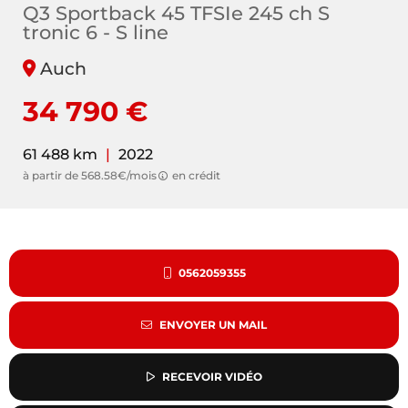
Q3 Sportback 45 TFSIe 245 ch S
tronic 6 - S line
Auch
34 790 €
61 488 km
|
2022
à partir de 568.58€/mois
en crédit
0562059355
ENVOYER UN MAIL
RECEVOIR VIDÉO