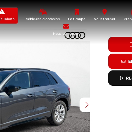
gs Takata
Véhicules d'occasion
Le Groupe
Nous trouver
Pren
Nous contacter
E
RE