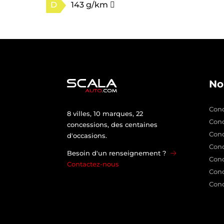
D
143 g/km
No
Conc
8 villes, 10 marques, 22
Con
concessions, des centaines
Con
d'occasions.
Conc
Besoin d'un renseignement ?
Conc
Contactez-nous
Conc
Conc