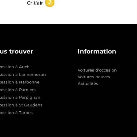
Crit'air
us trouver
Information
ession à Auch
Voitures d’occasion
cession à Lannemezan
Voitures neuves
cession à Narbonne
Actualités
ession à Pamiers
ession à Perpignan
ession à St Gaudens
ession à Tarbes