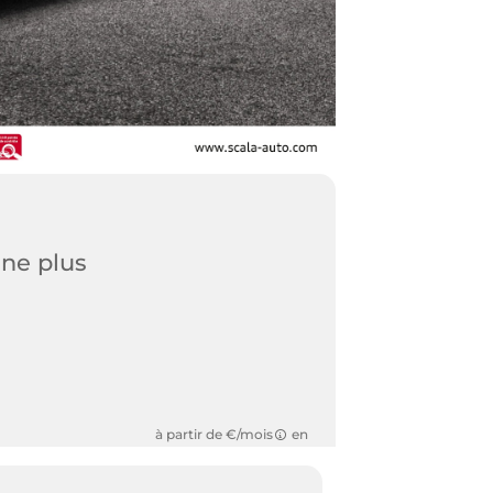
ine plus
à partir de €/mois
en