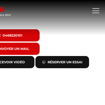
dre RDV
0468220101
NVOYER UN MAIL
CEVOIR VIDÉO
RÉSERVER UN ESSAI