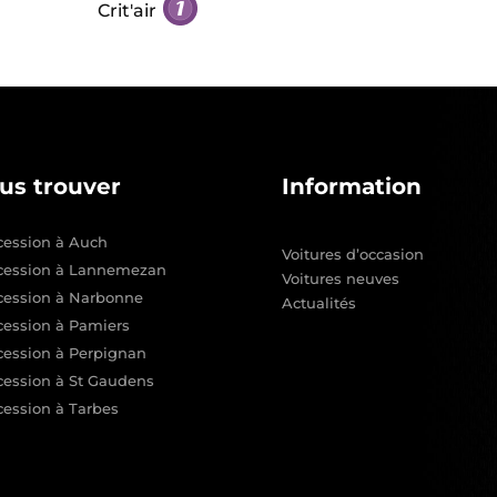
Crit'air
us trouver
Information
ession à Auch
Voitures d’occasion
cession à Lannemezan
Voitures neuves
cession à Narbonne
Actualités
ession à Pamiers
ession à Perpignan
ession à St Gaudens
ession à Tarbes