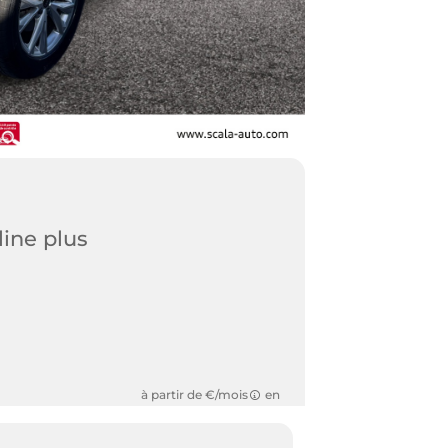
line plus
à partir de €/mois
en