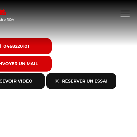
dre RDV
0468220101
NVOYER UN MAIL
CEVOIR VIDÉO
RÉSERVER UN ESSAI