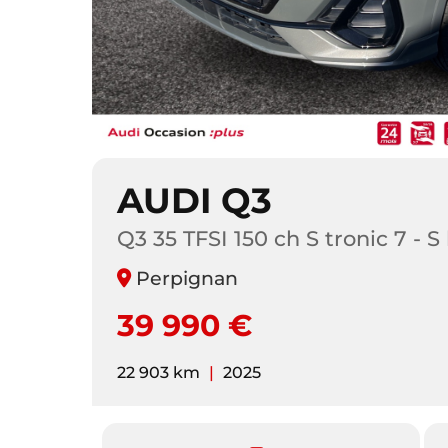
AUDI Q3
Q3 35 TFSI 150 ch S tronic 7 - S 
Perpignan
39 990 €
22 903 km
|
2025