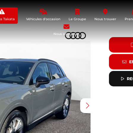
gs Takata
Véhicules d'occasion
Le Groupe
Nous trouver
Pren
Nous contacter
E
RE