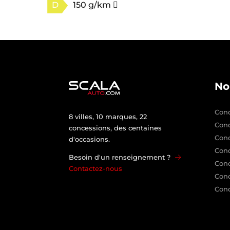
D
150 g/km
No
Conc
8 villes, 10 marques, 22
Con
concessions, des centaines
Con
d'occasions.
Conc
Besoin d'un renseignement ?
Conc
Contactez-nous
Conc
Conc