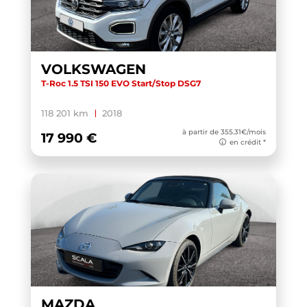
VOLKSWAGEN
T-Roc 1.5 TSI 150 EVO Start/Stop DSG7
118 201 km
2018
à partir de 355.31€/mois
17 990 €
en crédit *
MAZDA