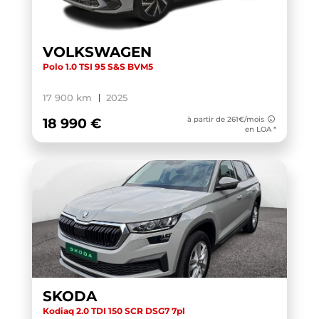
TOUAREG
(1)
TOURAN
(5)
VOLKSWAGEN
Polo 1.0 TSI 95 S&S BVM5
TOURAN BUSINESS
(1)
TRANSIT CUSTOM CABINE APPROFONDIE
(1)
17 900 km
2025
TRANSIT CUSTOM FOURGON
(1)
à partir de 261€/mois
18 990 €
en LOA *
TRANSPORTER 6.1 VAN
(3)
TRANSPORTER FOURGON
(1)
TRANSPORTER VAN
(5)
TUCSON
(1)
TUCSON BUSINESS
(1)
V60 BUSINESS
(1)
WRANGLER
(1)
SKODA
X-TRAIL
(1)
Kodiaq 2.0 TDI 150 SCR DSG7 7pl