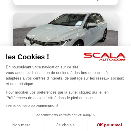
les Cookies !
En poursuivant votre navigation sur ce site,
VOLKSWAGEN
vous acceptez l’utilisation de cookies à des fins de publicités
BONJOUR 😊
Golf 1.5 eTSI EVO2 116 DSG7
adaptées à vos centres d’intérêts, de partage sur les réseaux sociaux
Je suis en ligne pour répondre à vos questions !
et de statistique
19 906 km
2025
Pour modifier vos préférences par la suite, cliquez sur le lien
1
à partir de 395.43€/mois
27 990 €
'Préférences de cookies' situé dans le pied de page.
en LOA *
Lire la politique de confidentialité
Consentements certifiés par
Non merci
Je choisis
OK pour moi