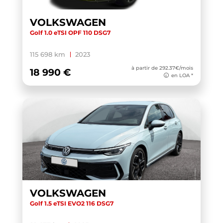
PASSAT SW
(1)
VOLKSWAGEN
POLO
(71)
Golf 1.0 eTSI OPF 110 DSG7
PUMA
(3)
115 698 km
2023
Q2
(25)
à partir de 292.37€/mois
18 990 €
Q3
(19)
en LOA *
Q3 SPORTBACK
(17)
Q4 E-TRON SPORTBACK
(1)
Q5
(9)
Q5 SPORTBACK
(11)
Q6 E-TRON
(1)
Q8
(6)
VOLKSWAGEN
Q8 E-TRON
(1)
Golf 1.5 eTSI EVO2 116 DSG7
QASHQAI
(1)