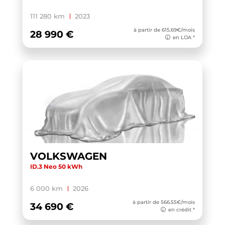
X1 F48 LCI
(1)
111 280 km
2023
X1 U11
(1)
à partir de 615.69€/mois
28 990 €
en LOA *
XC40
(1)
YARIS HYBRIDE MY22
(1)
ZS
(1)
VOLKSWAGEN
ID.3 Neo 50 kWh
6 000 km
2026
à partir de 566.55€/mois
34 690 €
en crédit *