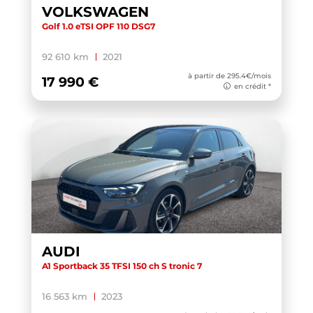
DS 3
(1)
VOLKSWAGEN
Golf 1.0 eTSI OPF 110 DSG7
DS7 CROSSBACK
(2)
E-TRON GT
(2)
92 610 km
2021
à partir de 295.4€/mois
E-UP! 2.0
(1)
17 990 €
en crédit *
EHS
(1)
ELROQ
(3)
ENYAQ COUPE
(1)
EXPERT FOURGON
(1)
FABIA
(14)
FABIA COMBI
(1)
FOCUS
(1)
AUDI
FORMENTOR
(21)
A1 Sportback 35 TFSI 150 ch S tronic 7
GIULIA
(1)
16 563 km
2023
GLA
(1)