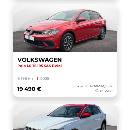
VOLKSWAGEN
Polo 1.0 TSI 95 S&S BVM5
6 196 km
2025
à partir de 269.18€/mois
19 490 €
en LOA *