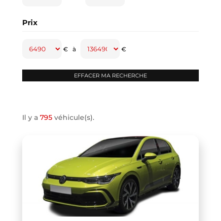
CAPTUR
(2)
Prix
CAYENNE
(1)
CLASSE A
(1)
€
à
€
CLASSE B
(2)
CLIO IV
(1)
CLIO V
(3)
COMPASS
(1)
Il y a
795
véhicule(s).
CONTINENTAL GT
(1)
COOPER F66
(1)
COOPER F67
(1)
COUPE R58
(1)
CRAFTER VAN
(1)
DB11 COUPE
(1)