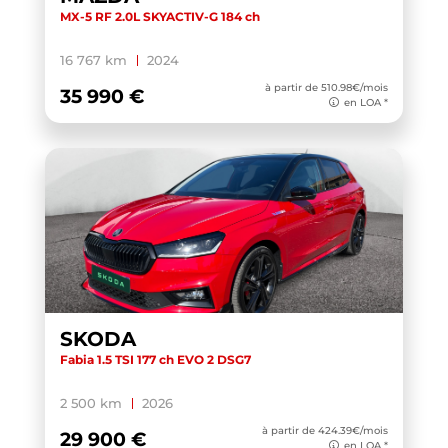
MX-5 RF 2.0L SKYACTIV-G 184 ch
16 767 km
2024
à partir de 510.98€/mois
35 990 €
en LOA *
SKODA
Fabia 1.5 TSI 177 ch EVO 2 DSG7
2 500 km
2026
à partir de 424.39€/mois
29 900 €
en LOA *