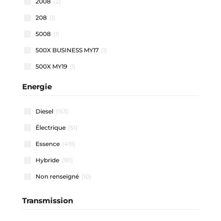
2008
(2)
208
(1)
5008
(1)
500X BUSINESS MY17
(1)
500X MY19
(1)
500X MY22
(1)
Energie
508 SW
(1)
Diesel
(153)
911 CARRERA COUPE
(1)
Électrique
(51)
A1 ALLSTREET
(3)
Essence
(491)
A1 SPORTBACK
(46)
Hybride
(90)
A3 ALLSTREET
(4)
Non renseigné
(10)
A3 BERLINE
(1)
A3 SPORTBACK
(40)
Transmission
A4 AVANT
(2)