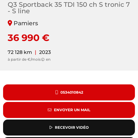
Q3 Sportback 35 TDI 150 ch S tronic 7
- S line
Pamiers
36 990 €
72 128 km
|
2023
à partir de €/mois
en
0534010842
ENVOYER UN MAIL
RECEVOIR VIDÉO