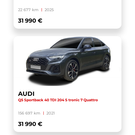
X1 U11
(1)
22 677 km
2025
XC40
(1)
31 990 €
YARIS CROSS HYBRIDE MY21
(1)
YARIS HYBRIDE MY22
(1)
ZS
(1)
AUDI
Q5 Sportback 40 TDI 204 S tronic 7 Quattro
156 697 km
2021
31 990 €