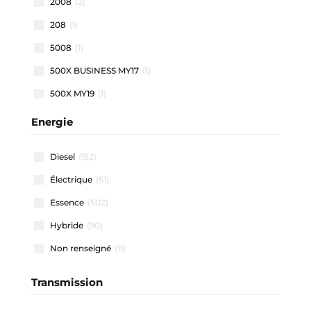
2008
(2)
208
(1)
5008
(1)
500X BUSINESS MY17
(1)
500X MY19
(1)
500X MY22
(1)
Energie
508 SW
(1)
Diesel
(152)
911 CARRERA COUPE
(1)
Électrique
(51)
A1 ALLSTREET
(3)
Essence
(502)
A1 SPORTBACK
(48)
Hybride
(90)
A3 ALLSTREET
(4)
Non renseigné
(11)
A3 BERLINE
(1)
A3 SPORTBACK
(40)
Transmission
A4 AVANT
(2)