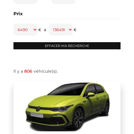
CAPTUR
(2)
Prix
CAYENNE
(1)
CLASSE A
(1)
€
à
€
CLASSE B
(2)
CLIO IV
(1)
CLIO V
(3)
COMPASS
(1)
Il y a
806
véhicule(s).
CONTINENTAL GT
(1)
COOPER F66
(1)
COOPER F67
(1)
COUPE R58
(1)
CRAFTER VAN
(1)
DB11 COUPE
(1)