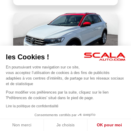
les Cookies !
En poursuivant votre navigation sur ce site,
VOLKSWAGEN
vous acceptez l’utilisation de cookies à des fins de publicités
BONJOUR 😊
T-Roc 1.5 TSI 150 EVO Start/Stop DSG7
adaptées à vos centres d’intérêts, de partage sur les réseaux sociaux
Je suis en ligne pour répondre à vos questions !
et de statistique
118 201 km
2018
Pour modifier vos préférences par la suite, cliquez sur le lien
1
17 990 €
'Préférences de cookies' situé dans le pied de page.
Lire la politique de confidentialité
Consentements certifiés par
Non merci
Je choisis
OK pour moi