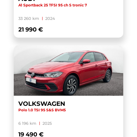
A1 Sportback 25 TFSI 95 ch S tronic 7
33 260 km
2024
21 990 €
VOLKSWAGEN
Polo 1.0 TSI 95 S&S BVM5
6 196 km
2025
19 490 €