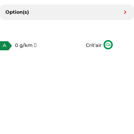
Option(s)
A
0 g/km
Crit'air