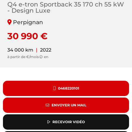
Q4 e-tron Sportback 35 170 ch 55 kW
- Design Luxe
Perpignan
30 990 €
34 000 km
|
2022
à partir de €/mois
en
0468220101
ENVOYER UN MAIL
RECEVOIR VIDÉO