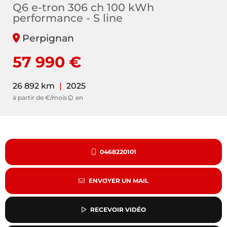
Q6 e-tron 306 ch 100 kWh
performance - S line
Perpignan
57 990 €
26 892 km
|
2025
à partir de €/mois
en
0468220101
ENVOYER UN MAIL
RECEVOIR VIDÉO