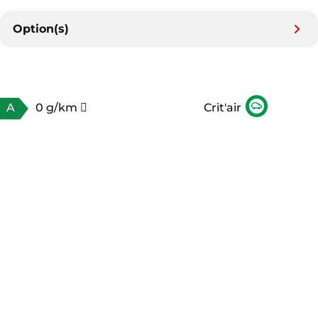
Option(s)
A
0 g/km
Crit'air