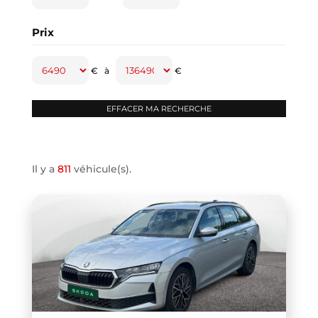
CAPTUR
(2)
Prix
CAYENNE
(1)
CLASSE A
(1)
€
à
€
CLASSE B
(2)
CLIO IV
(1)
CLIO V
(3)
COMPASS
(1)
Il y a
811
véhicule(s).
CONTINENTAL GT
(1)
COOPER F66
(1)
COOPER F67
(1)
COUPE R58
(1)
CRAFTER VAN
(1)
DB11 COUPE
(1)