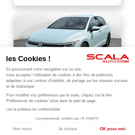
les Cookies !
En poursuivant votre navigation sur ce site,
VOLKSWAGEN
vous acceptez l’utilisation de cookies à des fins de publicités
BONJOUR 😊
Golf 1.5 eTSI EVO2 116 DSG7
adaptées à vos centres d’intérêts, de partage sur les réseaux sociaux
Je suis en ligne pour répondre à vos questions !
et de statistique
22 677 km
2025
Pour modifier vos préférences par la suite, cliquez sur le lien
1
31 990 €
'Préférences de cookies' situé dans le pied de page.
Lire la politique de confidentialité
Consentements certifiés par
Non merci
Je choisis
OK pour moi