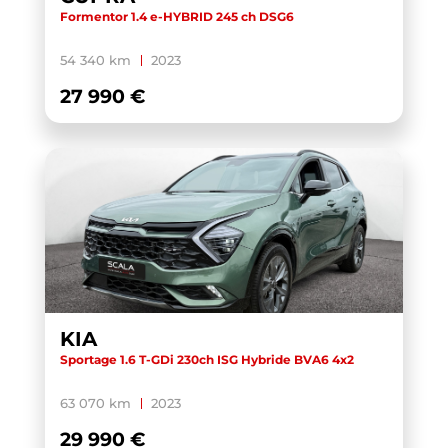
Formentor 1.4 e-HYBRID 245 ch DSG6
54 340 km
2023
27 990 €
KIA
Sportage 1.6 T-GDi 230ch ISG Hybride BVA6 4x2
63 070 km
2023
29 990 €