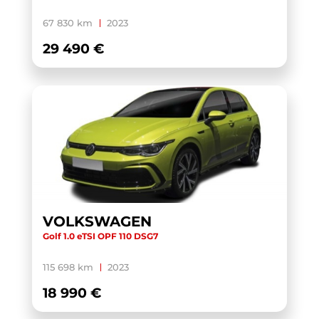
YARIS CROSS HYBRIDE MY21
(1)
67 830 km
2023
YARIS HYBRIDE MY22
(1)
29 490 €
ZS
(1)
VOLKSWAGEN
Golf 1.0 eTSI OPF 110 DSG7
115 698 km
2023
18 990 €