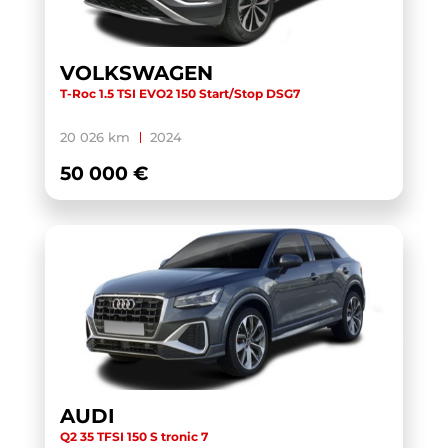
TOURAN BUSINESS
(1)
TRANSIT CUSTOM CABINE APPROFONDIE
(1)
VOLKSWAGEN
T-Roc 1.5 TSI EVO2 150 Start/Stop DSG7
TRANSIT CUSTOM FOURGON
(1)
TRANSPORTER 6.1 VAN
(3)
20 026 km
2024
TRANSPORTER FOURGON
(1)
50 000 €
TRANSPORTER VAN
(5)
TUCSON
(1)
V60 BUSINESS
(1)
WRANGLER
(1)
X-TRAIL
(1)
X1 F48 LCI
(1)
X1 U11
(1)
AUDI
XC40
(1)
Q2 35 TFSI 150 S tronic 7