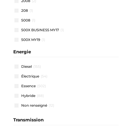
2008
(2)
208
(1)
5008
(1)
500X BUSINESS MY17
(1)
500X MY19
(1)
500X MY22
(1)
Energie
508 SW
(1)
Diesel
(155)
911 CARRERA COUPE
(1)
Électrique
(54)
A1 ALLSTREET
(3)
Essence
(502)
A1 SPORTBACK
(48)
Hybride
(88)
A3 ALLSTREET
(4)
Non renseigné
(12)
A3 BERLINE
(1)
A3 SPORTBACK
(41)
Transmission
A4 AVANT
(2)