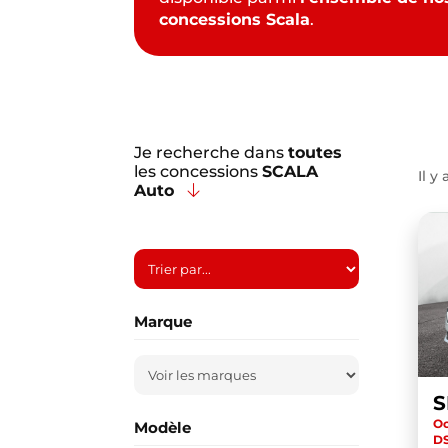
concessions Scala
.
Je recherche dans
toutes
les concessions
SCALA
Il y 
Auto
Marque
Oc
Modèle
D