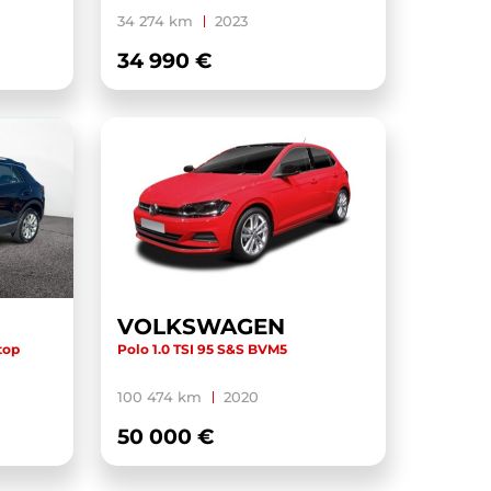
34 274 km
2023
34 990 €
VOLKSWAGEN
top
Polo 1.0 TSI 95 S&S BVM5
100 474 km
2020
50 000 €