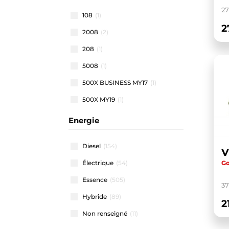
2
108
(1)
2
2008
(2)
208
(1)
5008
(1)
500X BUSINESS MY17
(1)
500X MY19
(1)
500X MY22
(1)
Energie
508 SW
(1)
Diesel
(154)
911 CARRERA COUPE
(1)
Go
Électrique
(54)
A1 ALLSTREET
(3)
Essence
(505)
A1 SPORTBACK
(47)
3
Hybride
(89)
A3 ALLSTREET
(4)
2
Non renseigné
(11)
A3 BERLINE
(1)