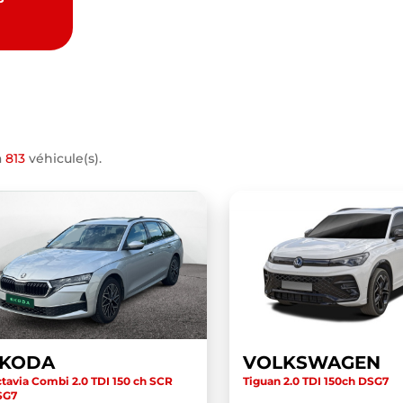
a
813
véhicule(s).
SKODA
VOLKSWAGEN
tavia Combi 2.0 TDI 150 ch SCR
Tiguan 2.0 TDI 150ch DSG7
SG7