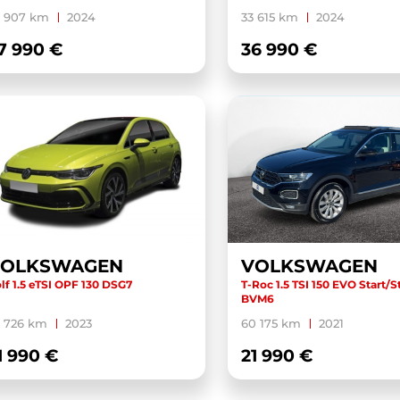
7 907 km
2024
33 615 km
2024
7 990 €
36 990 €
VOLKSWAGEN
VOLKSWAGEN
lf 1.5 eTSI OPF 130 DSG7
T-Roc 1.5 TSI 150 EVO Start/S
BVM6
7 726 km
2023
60 175 km
2021
1 990 €
21 990 €