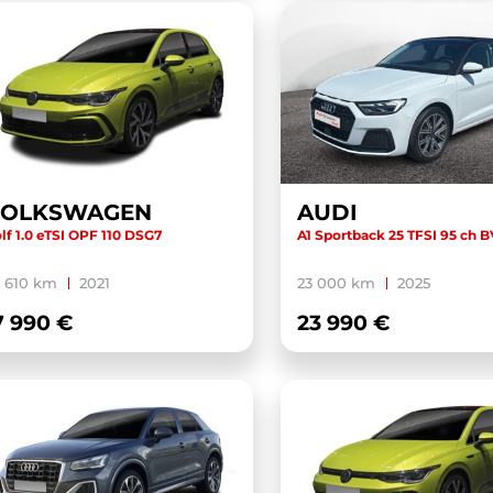
VOLKSWAGEN
AUDI
lf 1.0 eTSI OPF 110 DSG7
A1 Sportback 25 TFSI 95 ch 
 610 km
2021
23 000 km
2025
7 990 €
23 990 €