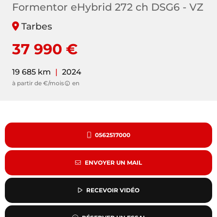
Formentor eHybrid 272 ch DSG6 - VZ
Tarbes
37 990 €
19 685 km
|
2024
à partir de €/mois
en
0562517000
ENVOYER UN MAIL
RECEVOIR VIDÉO