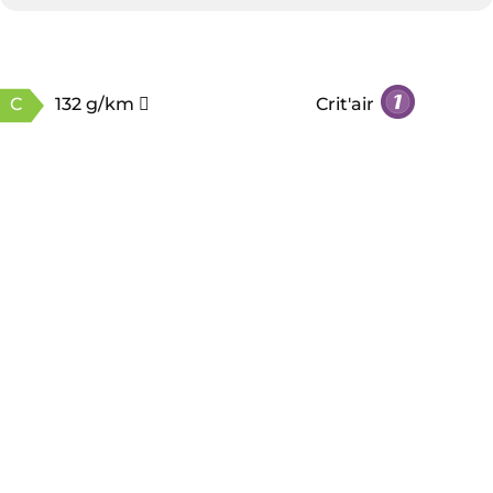
C
132 g/km
Crit'air