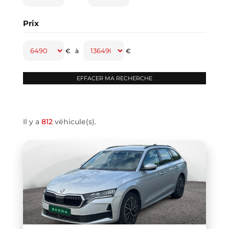
CAPTUR
(2)
Prix
CAYENNE
(1)
CLASSE A
(1)
€
à
€
CLASSE B
(2)
CLIO IV
(1)
CLIO V
(3)
COMPASS
(1)
Il y a
812
véhicule(s).
CONTINENTAL GT
(1)
COOPER F66
(1)
COOPER F67
(1)
COUPE R58
(1)
CRAFTER VAN
(1)
DB11 COUPE
(1)