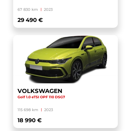
YARIS CROSS HYBRIDE MY21
(1)
67 830 km
2023
YARIS HYBRIDE MY22
(1)
29 490 €
ZS
(1)
VOLKSWAGEN
Golf 1.0 eTSI OPF 110 DSG7
115 698 km
2023
18 990 €