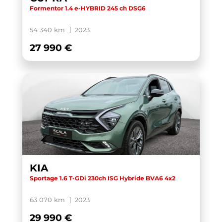
Formentor 1.4 e-HYBRID 245 ch DSG6
54 340 km
2023
27 990 €
KIA
Sportage 1.6 T-GDi 230ch ISG Hybride BVA6 4x2
63 070 km
2023
29 990 €