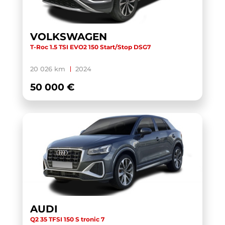
TOURAN BUSINESS
(1)
TRANSIT CUSTOM CABINE APPROFONDIE
(1)
VOLKSWAGEN
T-Roc 1.5 TSI EVO2 150 Start/Stop DSG7
TRANSIT CUSTOM FOURGON
(1)
TRANSPORTER 6.1 VAN
(3)
20 026 km
2024
TRANSPORTER FOURGON
(1)
50 000 €
TRANSPORTER VAN
(5)
TUCSON
(1)
V60 BUSINESS
(1)
WRANGLER
(1)
X-TRAIL
(1)
X1 F48 LCI
(1)
X1 U11
(1)
AUDI
XC40
(1)
Q2 35 TFSI 150 S tronic 7