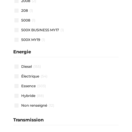
2008
(2)
208
(1)
5008
(1)
500X BUSINESS MY17
(1)
500X MY19
(1)
500X MY22
(1)
Energie
508 SW
(1)
Diesel
(155)
911 CARRERA COUPE
(1)
Électrique
(54)
A1 ALLSTREET
(3)
Essence
(503)
A1 SPORTBACK
(48)
Hybride
(88)
A3 ALLSTREET
(4)
Non renseigné
(12)
A3 BERLINE
(1)
A3 SPORTBACK
(41)
Transmission
A4 AVANT
(2)