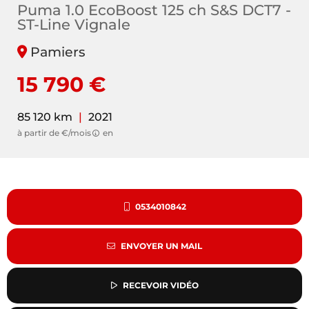
Puma 1.0 EcoBoost 125 ch S&S DCT7 -
ST-Line Vignale
Pamiers
15 790 €
85 120 km
|
2021
à partir de €/mois
en
0534010842
ENVOYER UN MAIL
RECEVOIR VIDÉO