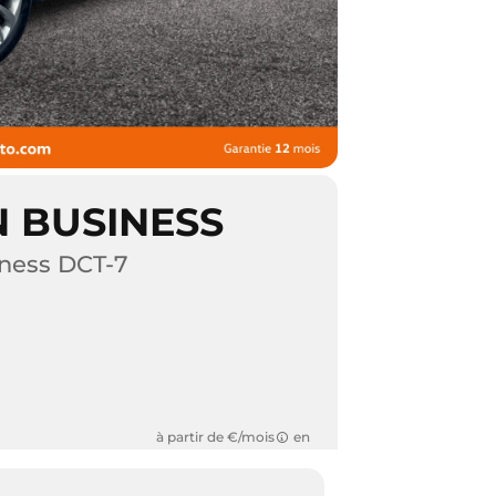
 BUSINESS
iness DCT-7
à partir de €/mois
en