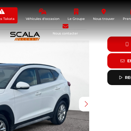
gs Takata
Véhicules d'occasion
Le Groupe
Nous trouver
Pren
Nous contacter
E
RE