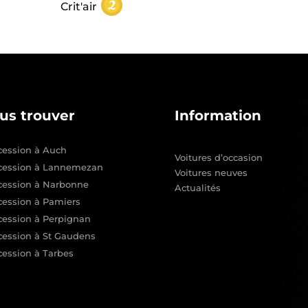
Crit'air
us trouver
Information
ession à Auch
Voitures d’occasion
cession à Lannemezan
Voitures neuves
cession à Narbonne
Actualités
ession à Pamiers
ession à Perpignan
ession à St Gaudens
ession à Tarbes