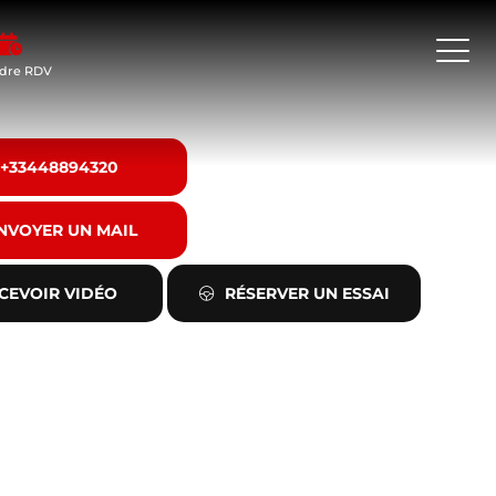
dre RDV
+33448894320
NVOYER UN MAIL
CEVOIR VIDÉO
RÉSERVER UN ESSAI