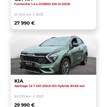
Formentor 1.4 e-HYBRID 245 ch DSG6
54 340 km
2023
27 990 €
KIA
Sportage 1.6 T-GDi 230ch ISG Hybride BVA6 4x2
63 070 km
2023
29 990 €