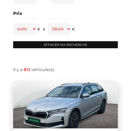
CAPTUR
(2)
Prix
CAYENNE
(1)
CLASSE A
(1)
€
à
€
CLASSE B
(2)
CLIO IV
(1)
CLIO V
(3)
COMPASS
(1)
Il y a
813
véhicule(s).
CONTINENTAL GT
(1)
COOPER F66
(1)
COOPER F67
(1)
COUPE R58
(1)
CRAFTER VAN
(1)
DB11 COUPE
(1)