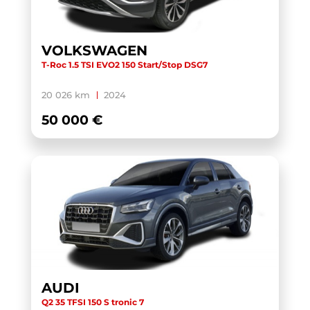
TOURAN
(5)
TOURAN BUSINESS
(1)
VOLKSWAGEN
T-Roc 1.5 TSI EVO2 150 Start/Stop DSG7
TRANSIT CUSTOM CABINE APPROFONDIE
(1)
TRANSIT CUSTOM FOURGON
(1)
20 026 km
2024
TRANSPORTER 6.1 VAN
(3)
50 000 €
TRANSPORTER FOURGON
(1)
TRANSPORTER VAN
(5)
TUCSON
(1)
V60 BUSINESS
(1)
WRANGLER
(1)
X-TRAIL
(1)
X1 F48 LCI
(1)
AUDI
X1 U11
(1)
Q2 35 TFSI 150 S tronic 7