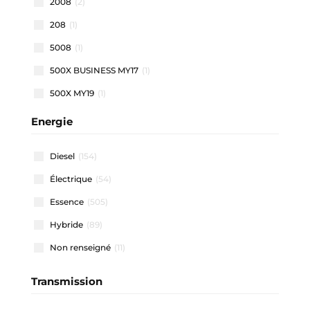
2008
(2)
208
(1)
5008
(1)
500X BUSINESS MY17
(1)
500X MY19
(1)
500X MY22
(1)
Energie
508 SW
(1)
Diesel
(154)
911 CARRERA COUPE
(1)
Électrique
(54)
A1 ALLSTREET
(3)
Essence
(505)
A1 SPORTBACK
(47)
Hybride
(89)
A3 ALLSTREET
(4)
Non renseigné
(11)
A3 BERLINE
(1)
A3 SPORTBACK
(40)
Transmission
A4 AVANT
(2)