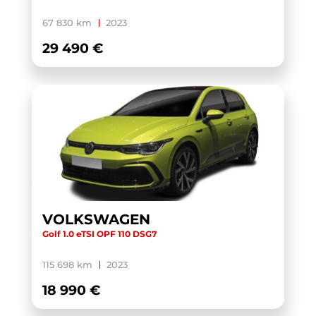
XC40
(1)
67 830 km
2023
YARIS CROSS HYBRIDE MY21
(1)
29 490 €
YARIS HYBRIDE MY22
(1)
ZS
(1)
VOLKSWAGEN
Golf 1.0 eTSI OPF 110 DSG7
115 698 km
2023
18 990 €