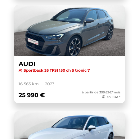
AUDI
A1 Sportback 35 TFSI 150 ch S tronic 7
16 563 km
2023
à partir de 399.62€/mois
25 990 €
en LOA *