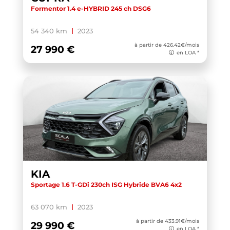
Formentor 1.4 e-HYBRID 245 ch DSG6
54 340 km
2023
à partir de 426.42€/mois
27 990 €
en LOA *
KIA
Sportage 1.6 T-GDi 230ch ISG Hybride BVA6 4x2
63 070 km
2023
à partir de 433.91€/mois
29 990 €
en LOA *