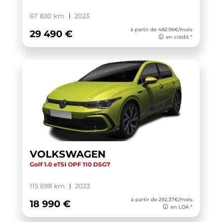
XC40
(1)
67 830 km
2023
YARIS CROSS HYBRIDE MY21
(1)
à partir de 482.96€/mois
29 490 €
en crédit *
YARIS HYBRIDE MY22
(1)
ZS
(1)
VOLKSWAGEN
Golf 1.0 eTSI OPF 110 DSG7
115 698 km
2023
à partir de 292.37€/mois
18 990 €
en LOA *