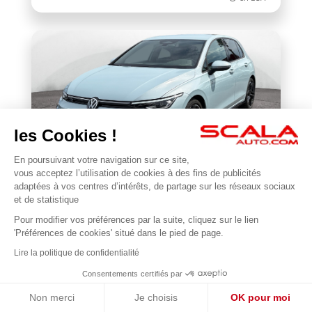
les Cookies !
En poursuivant votre navigation sur ce site,
VOLKSWAGEN
vous acceptez l’utilisation de cookies à des fins de publicités
BONJOUR 😊
Golf 1.5 eTSI EVO2 116 DSG7
adaptées à vos centres d’intérêts, de partage sur les réseaux sociaux
Je suis en ligne pour répondre à vos questions !
et de statistique
22 677 km
2025
Pour modifier vos préférences par la suite, cliquez sur le lien
1
à partir de 450.44€/mois
31 990 €
'Préférences de cookies' situé dans le pied de page.
en LOA *
Lire la politique de confidentialité
Consentements certifiés par
Non merci
Je choisis
OK pour moi