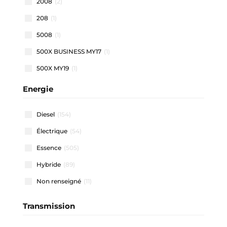
2008
(2)
208
(1)
5008
(1)
500X BUSINESS MY17
(1)
500X MY19
(1)
500X MY22
(1)
Energie
508 SW
(1)
Diesel
(154)
911 CARRERA COUPE
(1)
Électrique
(54)
A1 ALLSTREET
(3)
Essence
(505)
A1 SPORTBACK
(47)
Hybride
(89)
A3 ALLSTREET
(4)
Non renseigné
(11)
A3 BERLINE
(1)
A3 SPORTBACK
(40)
Transmission
A4 AVANT
(2)