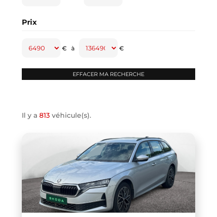
CAPTUR
(2)
Prix
CAYENNE
(1)
CLASSE A
(1)
€
à
€
CLASSE B
(2)
CLIO IV
(1)
CLIO V
(3)
COMPASS
(1)
Il y a
813
véhicule(s).
CONTINENTAL GT
(1)
COOPER F66
(1)
COOPER F67
(1)
COUPE R58
(1)
CRAFTER VAN
(1)
DB11 COUPE
(1)