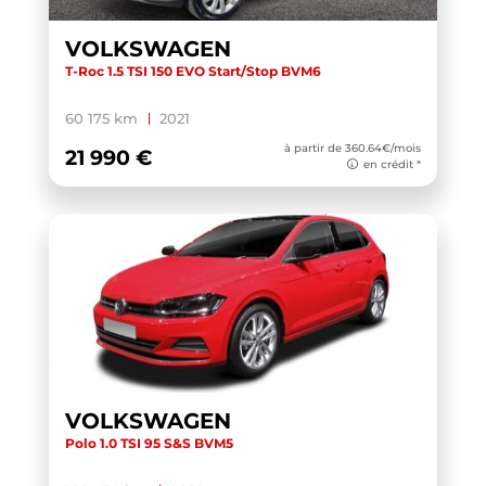
PASSAT SW
(1)
VOLKSWAGEN
POLO
(74)
T-Roc 1.5 TSI 150 EVO Start/Stop BVM6
PUMA
(3)
60 175 km
2021
Q2
(25)
à partir de 360.64€/mois
21 990 €
Q3
(18)
en crédit *
Q3 SPORTBACK
(17)
Q4 E-TRON SPORTBACK
(1)
Q5
(9)
Q5 SPORTBACK
(11)
Q6 E-TRON
(1)
Q8
(6)
VOLKSWAGEN
Q8 E-TRON
(1)
Polo 1.0 TSI 95 S&S BVM5
QASHQAI
(1)