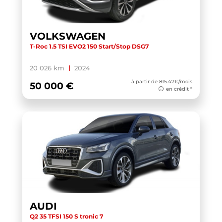
TOURAN
(5)
TOURAN BUSINESS
(1)
VOLKSWAGEN
T-Roc 1.5 TSI EVO2 150 Start/Stop DSG7
TRANSIT CUSTOM CABINE APPROFONDIE
(1)
TRANSIT CUSTOM FOURGON
(1)
20 026 km
2024
TRANSPORTER 6.1 VAN
(3)
à partir de 815.47€/mois
50 000 €
en crédit *
TRANSPORTER FOURGON
(1)
TRANSPORTER VAN
(5)
TUCSON
(1)
V60 BUSINESS
(1)
WRANGLER
(1)
X-TRAIL
(1)
X1 F48 LCI
(1)
AUDI
X1 U11
(1)
Q2 35 TFSI 150 S tronic 7