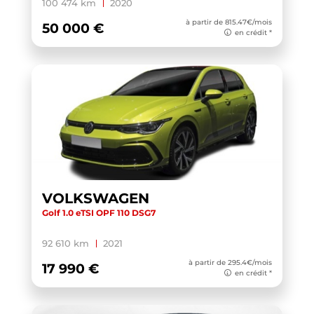
QASHQAI 2019
(1)
100 474 km
2020
à partir de 815.47€/mois
RAV4 HYBRIDE 2018
(1)
50 000 €
en crédit *
RIFTER
(2)
RS4 AVANT
(1)
RS5 SPORTBACK
(1)
RS6 AVANT
(2)
S4 AVANT
(1)
S6 E-TRON AVANT
(1)
SANDERO
(1)
VOLKSWAGEN
SANTA FE
(1)
Golf 1.0 eTSI OPF 110 DSG7
SCALA
(5)
92 610 km
2021
SERIE 4 CABRIOLET G23
(1)
à partir de 295.4€/mois
17 990 €
en crédit *
SPORTAGE
(6)
SQ5 SPORTBACK
(1)