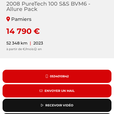
2008 PureTech 100 S&S BVM6 -
Allure Pack
Pamiers
14 790 €
52 348 km
|
2023
à partir de €/mois
en
0534010842
ENVOYER UN MAIL
RECEVOIR VIDÉO