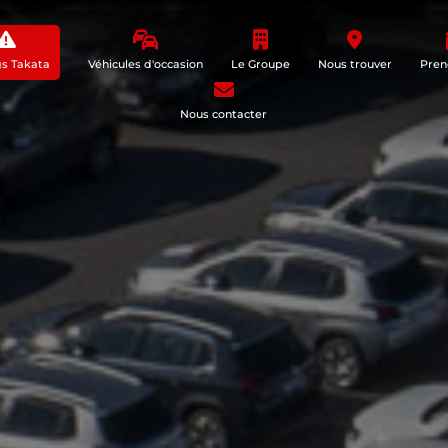
gs Takata
Véhicules d'occasion
Le Groupe
Nous trouver
Pren
Nous contacter