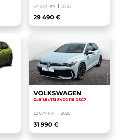
67 830 km
2023
29 490 €
VOLKSWAGEN
Golf 1.5 eTSI EVO2 116 DSG7
22 677 km
2025
31 990 €