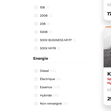
92
108
(1)
1
2008
(2)
208
(1)
5008
(1)
500X BUSINESS MY17
(1)
500X MY19
(1)
500X MY22
(1)
Energie
508 SW
(1)
Diesel
(153)
K
911 CARRERA COUPE
(1)
Sp
Électrique
(51)
A1 ALLSTREET
(3)
Hy
Essence
(491)
A1 SPORTBACK
(46)
6
Hybride
(90)
A3 ALLSTREET
(4)
2
Non renseigné
(10)
A3 BERLINE
(1)