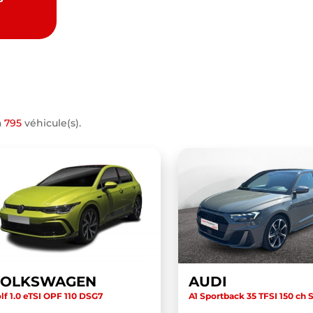
a
795
véhicule(s).
VOLKSWAGEN
AUDI
lf 1.0 eTSI OPF 110 DSG7
A1 Sportback 35 TFSI 150 ch S