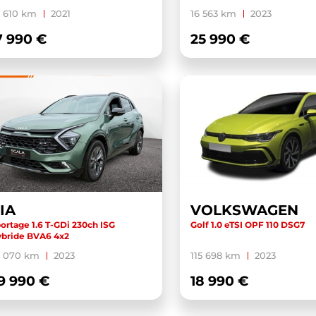
 610 km
2021
16 563 km
2023
7 990 €
25 990 €
IA
VOLKSWAGEN
ortage 1.6 T-GDi 230ch ISG
Golf 1.0 eTSI OPF 110 DSG7
bride BVA6 4x2
3 070 km
2023
115 698 km
2023
9 990 €
18 990 €