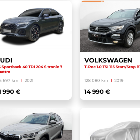
UDI
VOLKSWAGEN
 Sportback 40 TDI 204 S tronic 7
T-Roc 1.0 TSI 115 Start/Stop
attro
6 697 km
2021
128 080 km
2019
1 990 €
14 990 €