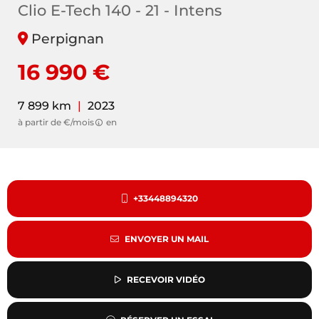
Clio E-Tech 140 - 21 - Intens
Perpignan
16 990 €
7 899 km
|
2023
à partir de €/mois
en
+33448894320
ENVOYER UN MAIL
RECEVOIR VIDÉO