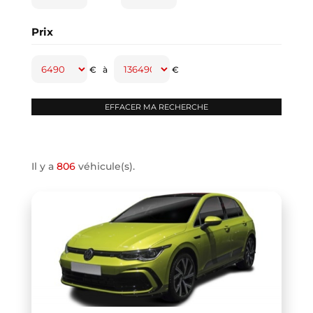
CAPTUR
(2)
Prix
CAYENNE
(1)
CLASSE A
(1)
€
à
€
CLASSE B
(2)
CLIO IV
(1)
CLIO V
(3)
COMPASS
(1)
Il y a
806
véhicule(s).
CONTINENTAL GT
(1)
COOPER F66
(1)
COOPER F67
(1)
COUPE R58
(1)
CRAFTER VAN
(1)
DB11 COUPE
(1)