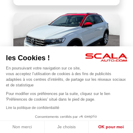
les Cookies !
En poursuivant votre navigation sur ce site,
VOLKSWAGEN
vous acceptez l’utilisation de cookies à des fins de publicités
BONJOUR 😊
T-Roc 1.5 TSI 150 EVO Start/Stop DSG7
adaptées à vos centres d’intérêts, de partage sur les réseaux sociaux
Je suis en ligne pour répondre à vos questions !
et de statistique
118 201 km
2018
Pour modifier vos préférences par la suite, cliquez sur le lien
1
17 990 €
'Préférences de cookies' situé dans le pied de page.
Lire la politique de confidentialité
Consentements certifiés par
Non merci
Je choisis
OK pour moi