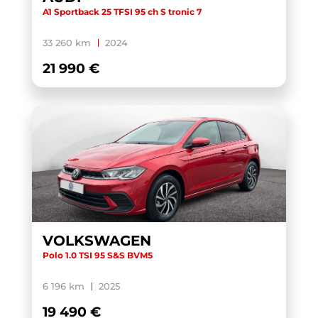
A1 Sportback 25 TFSI 95 ch S tronic 7
33 260 km
2024
21 990 €
VOLKSWAGEN
Polo 1.0 TSI 95 S&S BVM5
6 196 km
2025
19 490 €