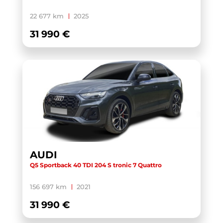
X1 U11
(1)
22 677 km
2025
XC40
(1)
31 990 €
YARIS CROSS HYBRIDE MY21
(1)
YARIS HYBRIDE MY22
(1)
ZS
(1)
AUDI
Q5 Sportback 40 TDI 204 S tronic 7 Quattro
156 697 km
2021
31 990 €