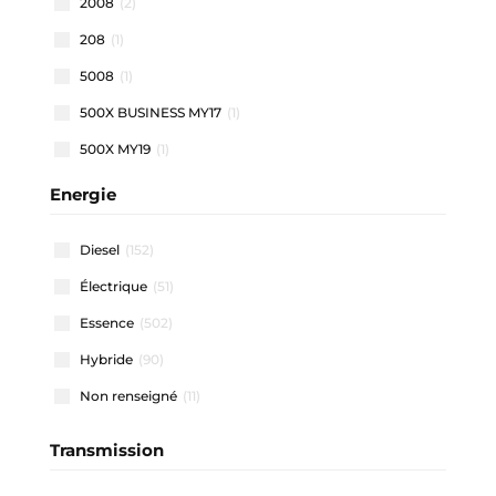
2008
(2)
208
(1)
5008
(1)
500X BUSINESS MY17
(1)
500X MY19
(1)
500X MY22
(1)
Energie
508 SW
(1)
Diesel
(152)
911 CARRERA COUPE
(1)
Électrique
(51)
A1 ALLSTREET
(3)
Essence
(502)
A1 SPORTBACK
(48)
Hybride
(90)
A3 ALLSTREET
(4)
Non renseigné
(11)
A3 BERLINE
(1)
A3 SPORTBACK
(40)
Transmission
A4 AVANT
(2)