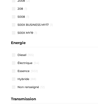
2008
(2)
208
(1)
5008
(1)
500X BUSINESS MY17
(1)
500X MY19
(1)
500X MY22
(1)
Energie
508 SW
(1)
Diesel
(155)
911 CARRERA COUPE
(1)
Électrique
(54)
A1 ALLSTREET
(3)
Essence
(502)
A1 SPORTBACK
(48)
Hybride
(88)
A3 ALLSTREET
(4)
Non renseigné
(12)
A3 BERLINE
(1)
A3 SPORTBACK
(41)
Transmission
A4 AVANT
(2)