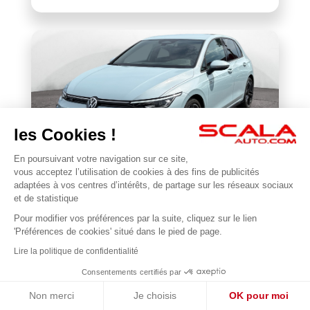
les Cookies !
En poursuivant votre navigation sur ce site,
VOLKSWAGEN
vous acceptez l’utilisation de cookies à des fins de publicités
BONJOUR 😊
Golf 1.5 eTSI EVO2 116 DSG7
adaptées à vos centres d’intérêts, de partage sur les réseaux sociaux
Je suis en ligne pour répondre à vos questions !
et de statistique
22 677 km
2025
Pour modifier vos préférences par la suite, cliquez sur le lien
1
31 990 €
'Préférences de cookies' situé dans le pied de page.
Lire la politique de confidentialité
Consentements certifiés par
Non merci
Je choisis
OK pour moi