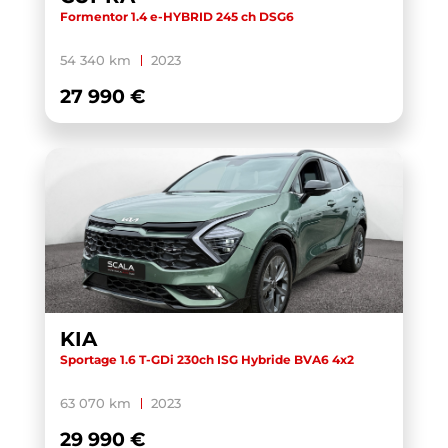
Formentor 1.4 e-HYBRID 245 ch DSG6
54 340 km
2023
27 990 €
KIA
Sportage 1.6 T-GDi 230ch ISG Hybride BVA6 4x2
63 070 km
2023
29 990 €