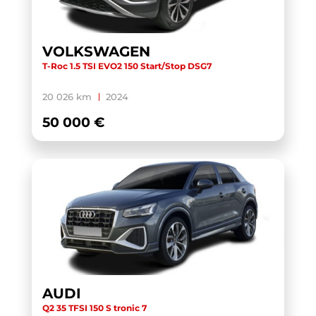
TOURAN BUSINESS
(1)
TRANSIT CUSTOM CABINE APPROFONDIE
(1)
VOLKSWAGEN
T-Roc 1.5 TSI EVO2 150 Start/Stop DSG7
TRANSIT CUSTOM FOURGON
(1)
TRANSPORTER 6.1 VAN
(3)
20 026 km
2024
TRANSPORTER FOURGON
(1)
50 000 €
TRANSPORTER VAN
(5)
TUCSON
(1)
V60 BUSINESS
(1)
WRANGLER
(1)
X-TRAIL
(1)
X1 F48 LCI
(1)
X1 U11
(1)
AUDI
XC40
(1)
Q2 35 TFSI 150 S tronic 7