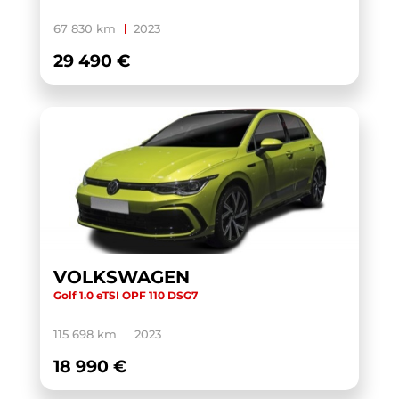
YARIS CROSS HYBRIDE MY21
(1)
67 830 km
2023
YARIS HYBRIDE MY22
(1)
29 490 €
ZS
(1)
VOLKSWAGEN
Golf 1.0 eTSI OPF 110 DSG7
115 698 km
2023
18 990 €