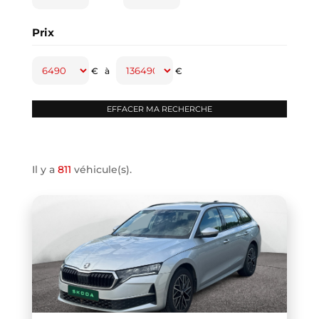
CAPTUR
(2)
Prix
CAYENNE
(1)
CLASSE A
(1)
€
à
€
CLASSE B
(2)
CLIO IV
(1)
CLIO V
(3)
COMPASS
(1)
Il y a
811
véhicule(s).
CONTINENTAL GT
(1)
COOPER F66
(1)
COOPER F67
(1)
COUPE R58
(1)
CRAFTER VAN
(1)
DB11 COUPE
(1)