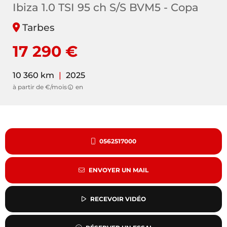
Ibiza 1.0 TSI 95 ch S/S BVM5 - Copa
Tarbes
17 290 €
10 360 km
|
2025
à partir de €/mois
en
0562517000
ENVOYER UN MAIL
RECEVOIR VIDÉO