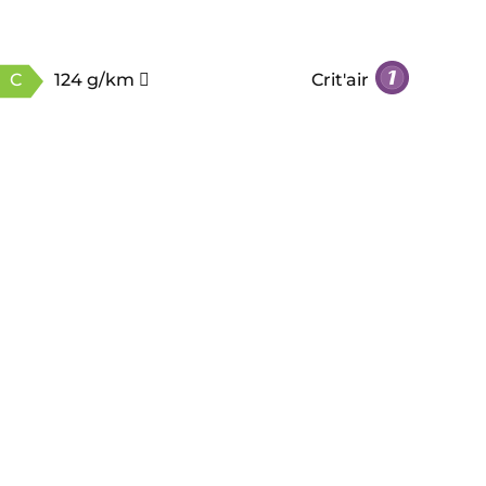
C
124 g/km
Crit'air