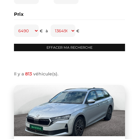
CAPTUR
(2)
Prix
CAYENNE
(1)
CLASSE A
(1)
€
à
€
CLASSE B
(2)
CLIO IV
(1)
CLIO V
(3)
COMPASS
(1)
Il y a
813
véhicule(s).
CONTINENTAL GT
(1)
COOPER F66
(1)
COOPER F67
(1)
COUPE R58
(1)
CRAFTER VAN
(1)
DB11 COUPE
(1)