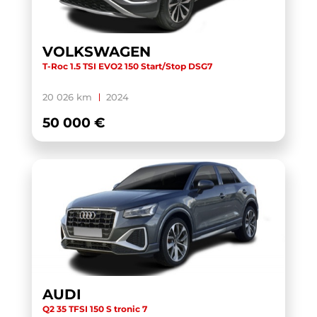
TOURAN
(5)
TOURAN BUSINESS
(1)
VOLKSWAGEN
T-Roc 1.5 TSI EVO2 150 Start/Stop DSG7
TRANSIT CUSTOM CABINE APPROFONDIE
(1)
TRANSIT CUSTOM FOURGON
(1)
20 026 km
2024
TRANSPORTER 6.1 VAN
(3)
50 000 €
TRANSPORTER FOURGON
(1)
TRANSPORTER VAN
(5)
TUCSON
(1)
V60 BUSINESS
(1)
WRANGLER
(1)
X-TRAIL
(1)
X1 F48 LCI
(1)
AUDI
X1 U11
(1)
Q2 35 TFSI 150 S tronic 7