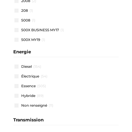
2008
(2)
208
(1)
5008
(1)
500X BUSINESS MY17
(1)
500X MY19
(1)
500X MY22
(1)
Energie
508 SW
(1)
Diesel
(154)
911 CARRERA COUPE
(1)
Électrique
(54)
A1 ALLSTREET
(3)
Essence
(505)
A1 SPORTBACK
(47)
Hybride
(89)
A3 ALLSTREET
(4)
Non renseigné
(11)
A3 BERLINE
(1)
A3 SPORTBACK
(40)
Transmission
A4 AVANT
(2)