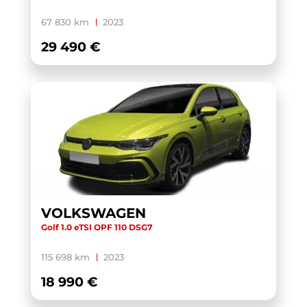
XC40
(1)
67 830 km
2023
YARIS CROSS HYBRIDE MY21
(1)
29 490 €
YARIS HYBRIDE MY22
(1)
ZS
(1)
VOLKSWAGEN
Golf 1.0 eTSI OPF 110 DSG7
115 698 km
2023
18 990 €