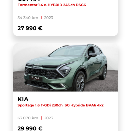
Formentor 1.4 e-HYBRID 245 ch DSG6
54 340 km
2023
27 990 €
KIA
Sportage 1.6 T-GDi 230ch ISG Hybride BVA6 4x2
63 070 km
2023
29 990 €