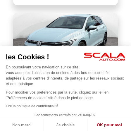
les Cookies !
En poursuivant votre navigation sur ce site,
VOLKSWAGEN
vous acceptez l’utilisation de cookies à des fins de publicités
BONJOUR 😊
Golf 1.5 eTSI EVO2 116 DSG7
adaptées à vos centres d’intérêts, de partage sur les réseaux sociaux
Je suis en ligne pour répondre à vos questions !
et de statistique
22 677 km
2025
Pour modifier vos préférences par la suite, cliquez sur le lien
1
31 990 €
'Préférences de cookies' situé dans le pied de page.
Lire la politique de confidentialité
Consentements certifiés par
Non merci
Je choisis
OK pour moi