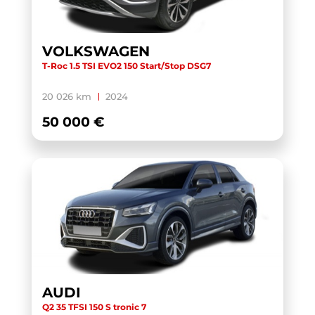
TOURAN
(5)
TOURAN BUSINESS
(1)
VOLKSWAGEN
T-Roc 1.5 TSI EVO2 150 Start/Stop DSG7
TRANSIT CUSTOM CABINE APPROFONDIE
(1)
TRANSIT CUSTOM FOURGON
(1)
20 026 km
2024
TRANSPORTER 6.1 VAN
(3)
50 000 €
TRANSPORTER FOURGON
(1)
TRANSPORTER VAN
(5)
TUCSON
(1)
V60 BUSINESS
(1)
WRANGLER
(1)
X-TRAIL
(1)
X1 F48 LCI
(1)
AUDI
X1 U11
(1)
Q2 35 TFSI 150 S tronic 7