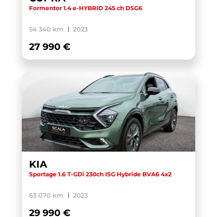
Formentor 1.4 e-HYBRID 245 ch DSG6
54 340 km
2023
27 990 €
KIA
Sportage 1.6 T-GDi 230ch ISG Hybride BVA6 4x2
63 070 km
2023
29 990 €