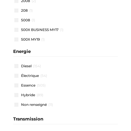
2008
(2)
208
(1)
5008
(1)
500X BUSINESS MY17
(1)
500X MY19
(1)
500X MY22
(1)
Energie
508 SW
(1)
Diesel
(154)
911 CARRERA COUPE
(1)
Électrique
(54)
A1 ALLSTREET
(3)
Essence
(505)
A1 SPORTBACK
(47)
Hybride
(89)
A3 ALLSTREET
(4)
Non renseigné
(11)
A3 BERLINE
(1)
A3 SPORTBACK
(40)
Transmission
A4 AVANT
(2)