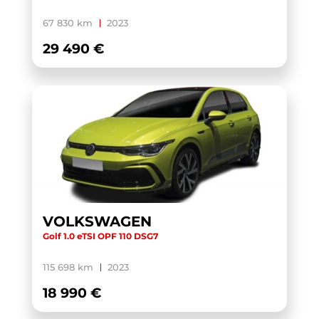
XC40
(1)
67 830 km
2023
YARIS CROSS HYBRIDE MY21
(1)
29 490 €
YARIS HYBRIDE MY22
(1)
ZS
(1)
VOLKSWAGEN
Golf 1.0 eTSI OPF 110 DSG7
115 698 km
2023
18 990 €