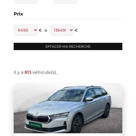
CAPTUR
(2)
Prix
CAYENNE
(1)
CLASSE A
(1)
€
à
€
CLASSE B
(2)
CLIO IV
(1)
CLIO V
(3)
COMPASS
(1)
Il y a
813
véhicule(s).
CONTINENTAL GT
(1)
COOPER F66
(1)
COOPER F67
(1)
COUPE R58
(1)
CRAFTER VAN
(1)
DB11 COUPE
(1)