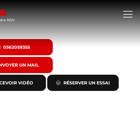
dre RDV
0562059355
NVOYER UN MAIL
CEVOIR VIDÉO
RÉSERVER UN ESSAI