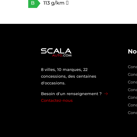
B
113 g/km
No
Conc
8 villes, 10 marques, 22
Con
concessions, des centaines
Con
d'occasions.
Conc
Besoin d'un renseignement ?
Conc
Contactez-nous
Conc
Conc