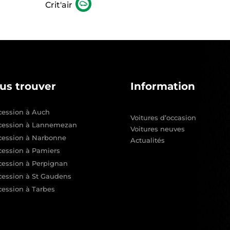
Crit'air
us trouver
Information
ession à Auch
Voitures d’occasion
cession à Lannemezan
Voitures neuves
cession à Narbonne
Actualités
ession à Pamiers
ession à Perpignan
ession à St Gaudens
ession à Tarbes