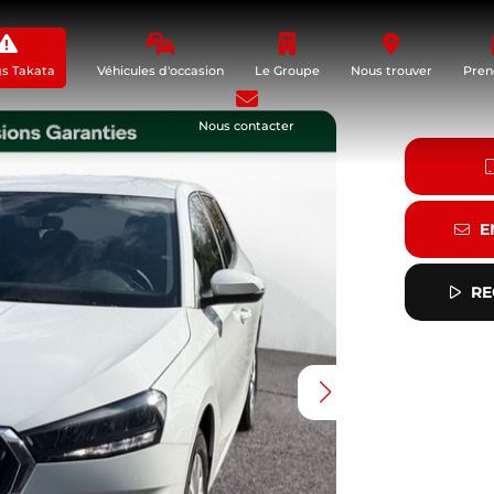
gs Takata
Véhicules d'occasion
Le Groupe
Nous trouver
Pren
Nous contacter
E
RE