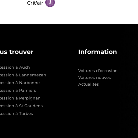
Crit'air
us trouver
Information
ession à Auch
Voitures d’occasion
cession à Lannemezan
Voitures neuves
cession à Narbonne
Actualités
ession à Pamiers
ession à Perpignan
ession à St Gaudens
ession à Tarbes