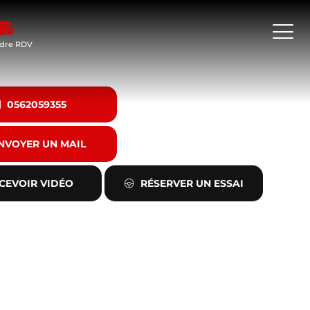
dre RDV
0562059355
NVOYER UN MAIL
CEVOIR VIDÉO
RÉSERVER UN ESSAI