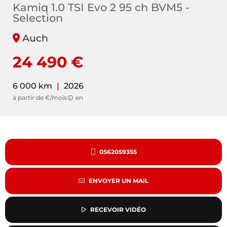
Kamiq 1.0 TSI Evo 2 95 ch BVM5 -
Selection
Auch
24 490 €
6 000 km
|
2026
à partir de €/mois
en
0562059355
ENVOYER UN MAIL
RECEVOIR VIDÉO