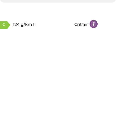
C
124 g/km
Crit'air