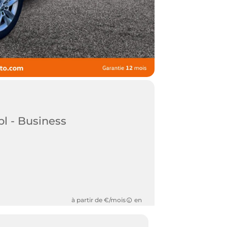
l - Business
à partir de €/mois
en