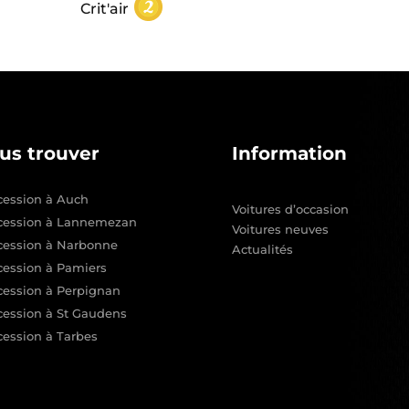
Crit'air
us trouver
Information
ession à Auch
Voitures d’occasion
cession à Lannemezan
Voitures neuves
cession à Narbonne
Actualités
ession à Pamiers
ession à Perpignan
ession à St Gaudens
ession à Tarbes