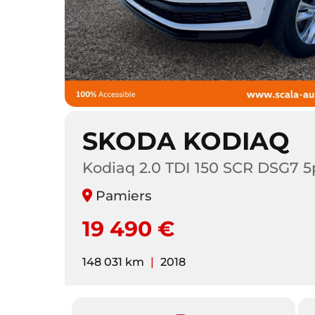
SKODA KODIAQ
Kodiaq 2.0 TDI 150 SCR DSG7 5p
Pamiers
19 490 €
148 031 km
|
2018