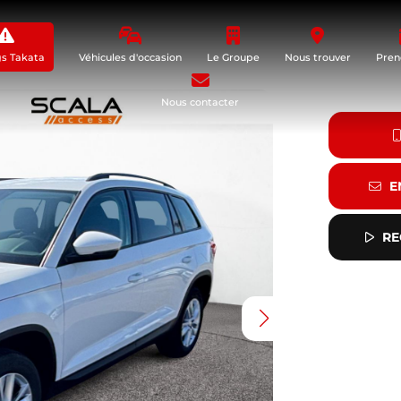
gs Takata
Véhicules d'occasion
Le Groupe
Nous trouver
Pren
Nous contacter
E
RE