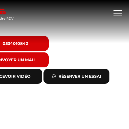
dre RDV
0534010842
NVOYER UN MAIL
CEVOIR VIDÉO
RÉSERVER UN ESSAI