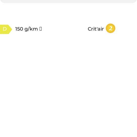
D
150 g/km
Crit'air