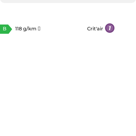
B
118 g/km
Crit'air