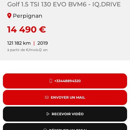
Golf 1.5 TSI 130 EVO BVM6 - IQ.DRIVE
Perpignan
14 490 €
121 182 km
|
2019
à partir de €/mois
en
+33448894320
ENVOYER UN MAIL
RECEVOIR VIDÉO